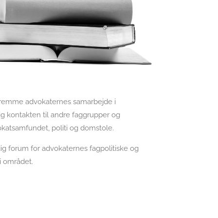
t fremme advokaternes samarbejde i
g kontakten til andre faggrupper og
atsamfundet, politi og domstole.
g forum for advokaternes fagpolitiske og
i området.