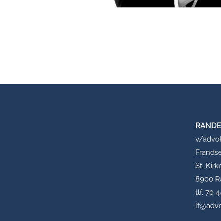
RANDE
v/advo
Frands
St. Kir
8900 R
tlf. 70 
lf@adv