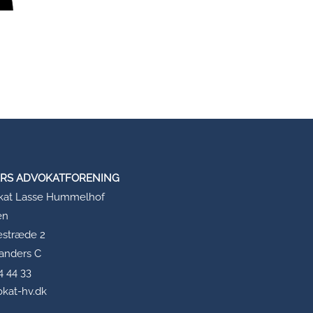
RS ADVOKATFORENING
kat Lasse Hummelhof
en
kestræde 2
anders C
44 44 33
okat-hv.dk