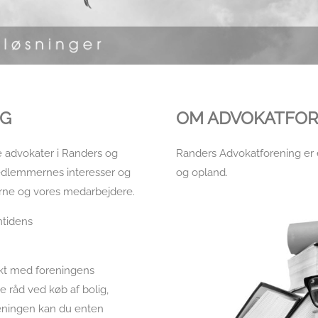
NG
OM ADVOKATFO
 advokater i Randers og
Randers Advokatforening er e
medlemmernes interesser og
og opland.
rne og vores medarbejdere.
mtidens
akt med foreningens
 råd ved køb af bolig,
reningen kan du enten