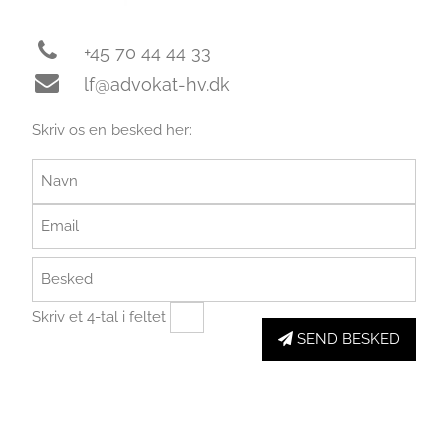
+45 70 44 44 33
lf@advokat-hv.dk
Skriv os en besked her:
Skriv et 4-tal i feltet
SEND BESKED